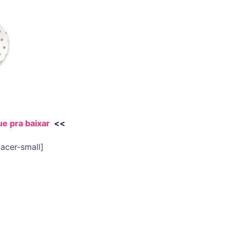
ue pra baixar
<<
pacer-small]