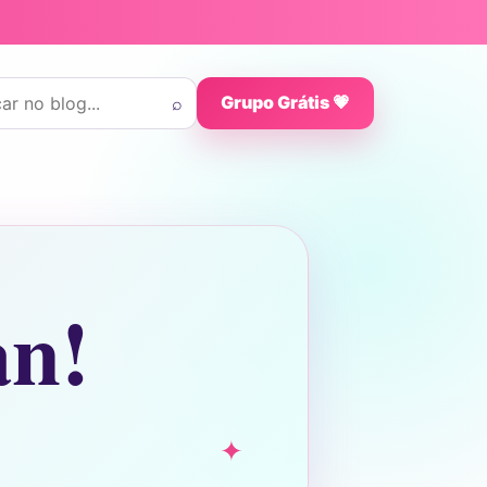
 por:
⌕
Grupo Grátis 💗
an!