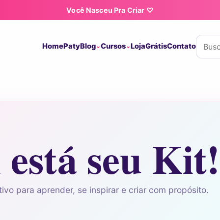
Você Nasceu Pra Criar ♡
Buscar
Home
Paty
Blog
Cursos
Loja
Grátis
Contato
 está seu Kit!
ivo para aprender, se inspirar e criar com propósito.