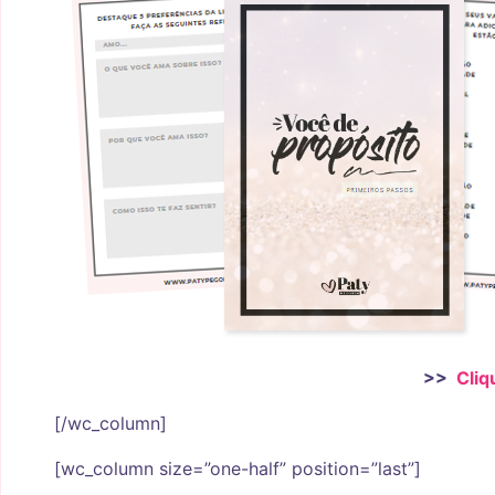
>>
Cliq
[/wc_column]
[wc_column size=”one-half” position=”last”]