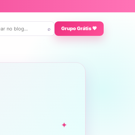
 por:
⌕
Grupo Grátis 💗