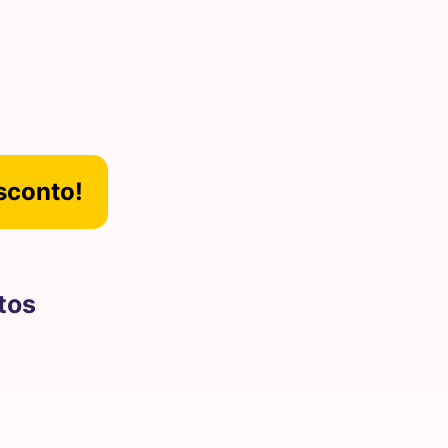
sconto!
tos