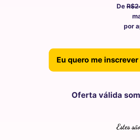
De
R$2
ma
por a
Eu quero me inscrever
Oferta válida so
Estes sã