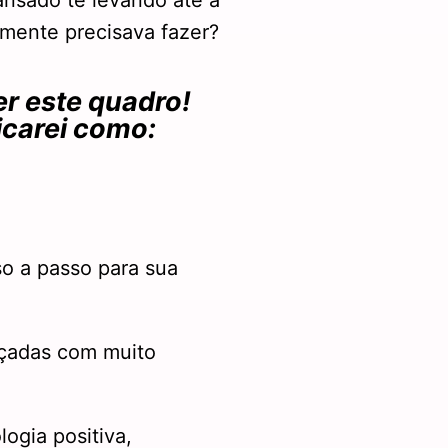
nsado te levando até a
lmente precisava fazer?
er este quadro!
icarei como:
o a passo para sua
ançadas com muito
ogia positiva,