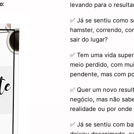
o:
levando para o result
✅ Já se sentiu como s
hamster, correndo, co
sair do lugar?
✅ Tem uma vida super 
meio perdido, com muit
pendente, mas com po
✅ Quer um novo resul
negócio, mas não sabe
realidade ou por onde
✅ Já se sentiu com bai