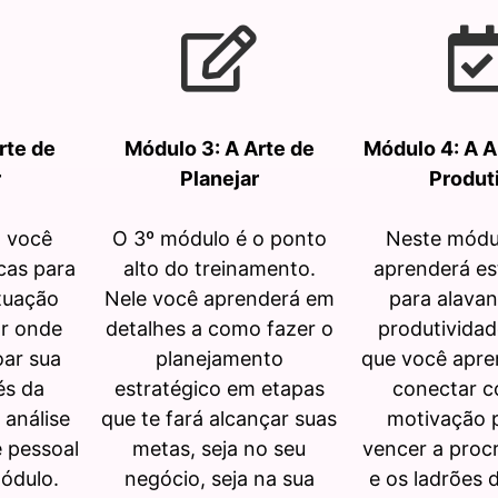
rte de
Módulo 3: A Arte de
Módulo 4: A A
r
Planejar
Produt
 você
O 3º módulo é o ponto
Neste módu
cas para
alto do treinamento.
aprenderá es
ituação
Nele você aprenderá em
para alavan
ar onde
detalhes a como fazer o
produtividad
oar sua
planejamento
que você apre
és da
estratégico em etapas
conectar c
 análise
que te fará alcançar suas
motivação p
e pessoal
metas, seja no seu
vencer a proc
ódulo.
negócio, seja na sua
e os ladrões 