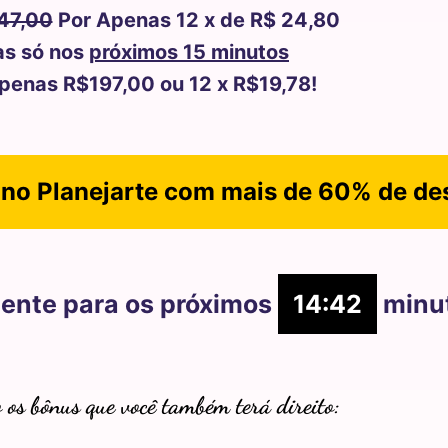
47,00
Por Apenas 12 x de R$ 24,80
s só nos
próximos 15 minutos
penas R$197,00 ou 12 x R$19,78!
 no Planejarte com mais de 60% de de
mente para os próximos
14:41
minu
o os bônus que você também terá direito: