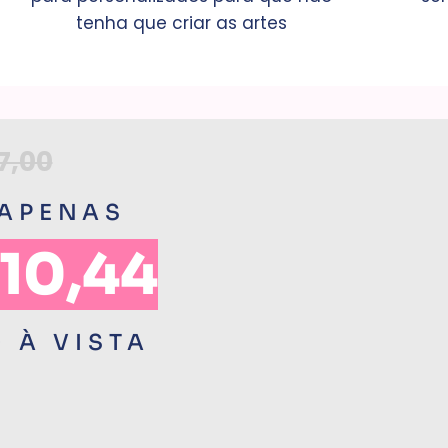
tenha que criar as artes
7,00
 APENAS
 10,44
0 À VISTA