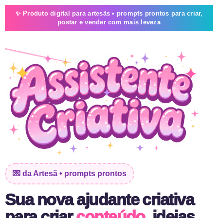
✨ Produto digital para artesãs • prompts prontos para criar,
postar e vender com mais leveza
✦
✦
✦
💌 da Artesã • prompts prontos
Sua nova ajudante criativa
para criar
conteúdo
, ideias