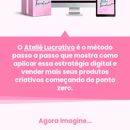
O
Ateliê Lucrativo
é o método
passo a passo que mostra como
aplicar essa estratégia digital e
vender mais seus produtos
criativos começando do ponto
zero.
Agora imagine...