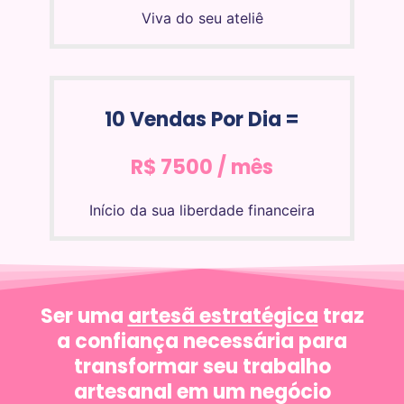
Viva do seu ateliê
10 Vendas Por Dia =
R$ 7500 / mês
Início da sua liberdade financeira
Ser uma
artesã estratégica
traz
a confiança necessária para
transformar seu trabalho
artesanal em um negócio